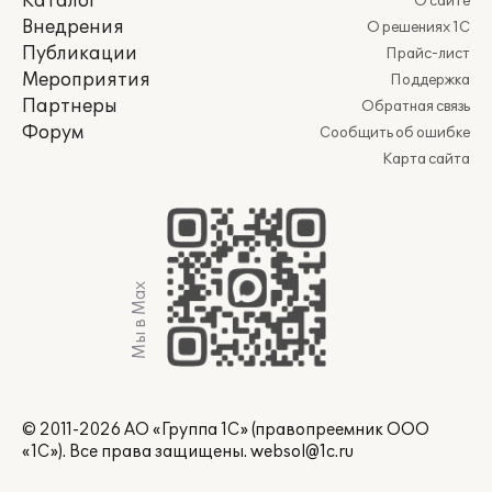
Каталог
О сайте
Внедрения
О решениях 1С
Публикации
Прайс-лист
Мероприятия
Поддержка
Партнеры
Обратная связь
Форум
Сообщить об ошибке
Карта сайта
Мы в Max
© 2011-2026 АО «Группа 1С» (правопреемник ООО
«1С»). Все права защищены.
websol@1c.ru