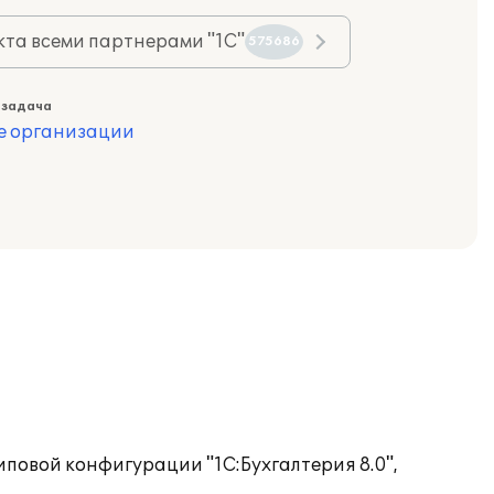
та всеми партнерами "1С"
575686
 задача
е организации
иповой конфигурации "1С:Бухгалтерия 8.0",