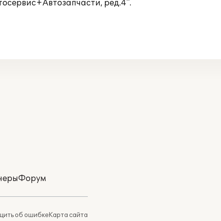
тосервис+Автозапчасти, ред.4".
неры
Форум
ить об ошибке
Карта сайта