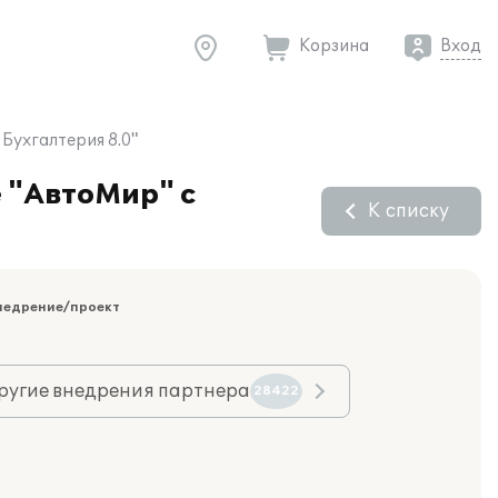
Корзина
Вход
Бухгалтерия 8.0"
е "АвтоМир" с
К списку
недрение/проект
ругие внедрения партнера
28422