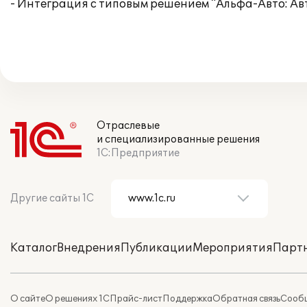
- Интеграция с типовым решением "Альфа-Авто: Ав
Отраслевые
и специализированные решения
1С:Предприятие
Другие сайты 1С
Каталог
Внедрения
Публикации
Мероприятия
Парт
О сайте
О решениях 1С
Прайс-лист
Поддержка
Обратная связь
Сообщ