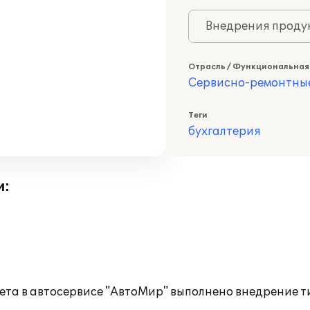
Внедрения продук
Отрасль / Функциональная
Сервисно-ремонтны
Теги
бухгалтерия
и:
ета в автосервисе "АвтоМир" выполнено внедрение т