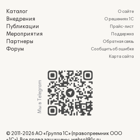
Каталог
О сайте
Внедрения
О решениях 1С
Публикации
Прайс-лист
Мероприятия
Поддержка
Партнеры
Обратная связь
Форум
Сообщить об ошибке
Карта сайта
Мы в Telegram
© 2011-2026 АО «Группа 1С» (правопреемник ООО
«1С»). Все права защищены.
websol@1c.ru