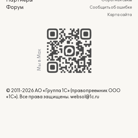
Партнеры
Обратная связь
Форум
Сообщить об ошибке
Карта сайта
Мы в Max
© 2011-2026 АО «Группа 1С» (правопреемник ООО
«1С»). Все права защищены.
websol@1c.ru