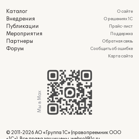
Каталог
О сайте
Внедрения
О решениях 1С
Публикации
Прайс-лист
Мероприятия
Поддержка
Партнеры
Обратная связь
Форум
Сообщить об ошибке
Карта сайта
Мы в Max
© 2011-2026 АО «Группа 1С» (правопреемник ООО
«1С»). Все права защищены.
websol@1c.ru