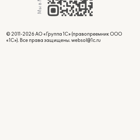
Мы в Max
© 2011-2026 АО «Группа 1С» (правопреемник ООО
«1С»). Все права защищены.
websol@1c.ru