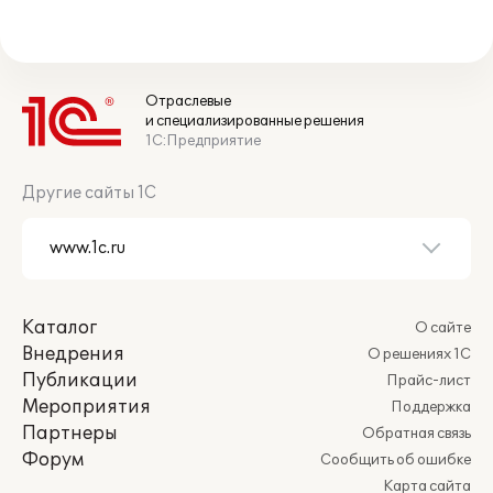
Отраслевые
и специализированные решения
1С:Предприятие
Другие сайты 1С
Каталог
О сайте
Внедрения
О решениях 1С
Публикации
Прайс-лист
Мероприятия
Поддержка
Партнеры
Обратная связь
Форум
Сообщить об ошибке
Карта сайта