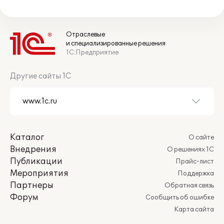
Отраслевые
и специализированные решения
1С:Предприятие
Другие сайты 1С
Каталог
О сайте
Внедрения
О решениях 1С
Публикации
Прайс-лист
Мероприятия
Поддержка
Партнеры
Обратная связь
Форум
Сообщить об ошибке
Карта сайта