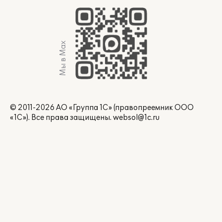
Мы в Max
© 2011-2026 АО «Группа 1С» (правопреемник ООО
«1С»). Все права защищены.
websol@1c.ru