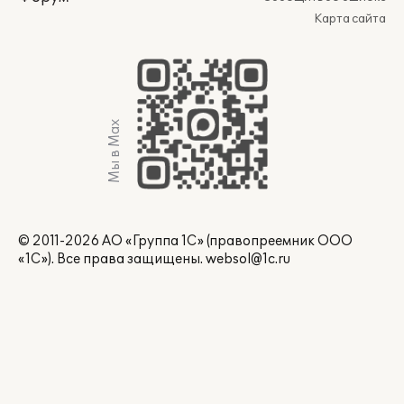
Карта сайта
Мы в Max
© 2011-2026 АО «Группа 1С» (правопреемник ООО
«1С»). Все права защищены.
websol@1c.ru