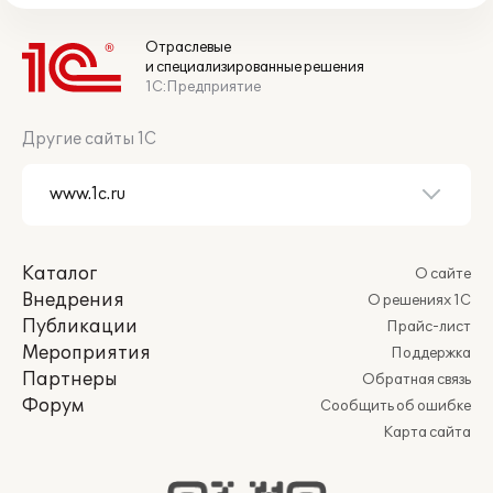
Отраслевые
и специализированные решения
1С:Предприятие
Другие сайты 1С
Каталог
О сайте
Внедрения
О решениях 1С
Публикации
Прайс-лист
Мероприятия
Поддержка
Партнеры
Обратная связь
Форум
Сообщить об ошибке
Карта сайта