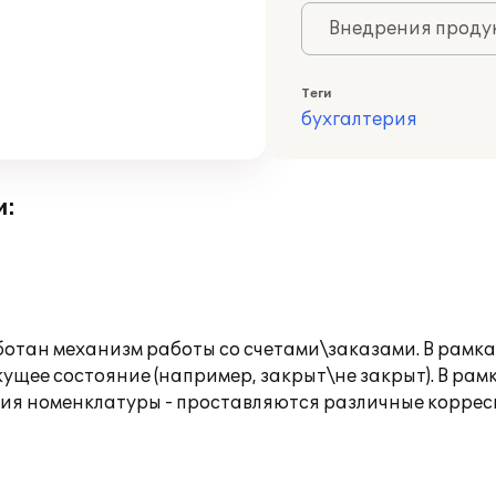
Внедрения продук
Теги
бухгалтерия
и:
ботан механизм работы со счетами\заказами. В рамк
кущее состояние (например, закрыт\не закрыт). В ра
ения номенклатуры - проставляются различные корре