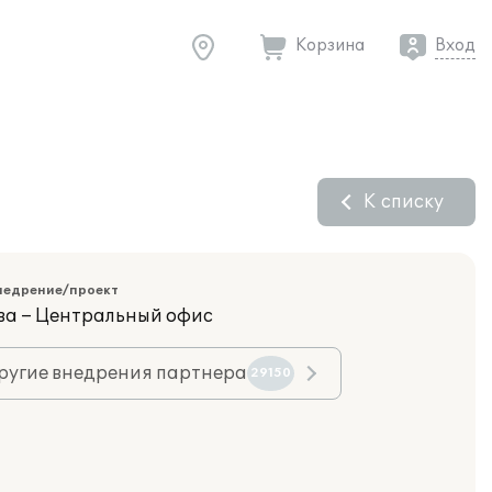
Корзина
Вход
К списку
недрение/проект
ва – Центральный офис
ругие внедрения партнера
29150