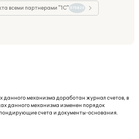
та всеми партнерами "1С"
575825
ах данного механизма доработан журнал счетов, в
мках данного механизма изменен порядок
спондирующие счета и документы-основания.