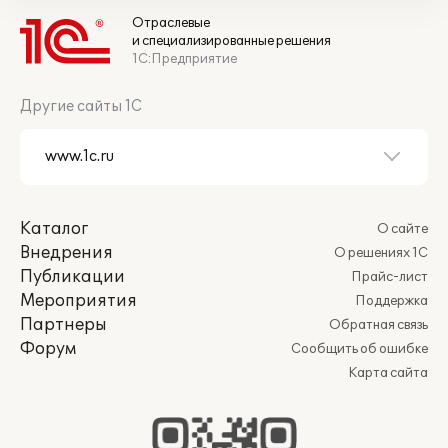
Отраслевые
и специализированные решения
1С:Предприятие
Другие сайты 1С
Каталог
О сайте
Внедрения
О решениях 1С
Публикации
Прайс-лист
Мероприятия
Поддержка
Партнеры
Обратная связь
Форум
Сообщить об ошибке
Карта сайта