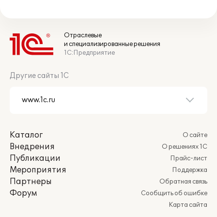
Отраслевые
и специализированные решения
1С:Предприятие
Другие сайты 1С
Каталог
О сайте
Внедрения
О решениях 1С
Публикации
Прайс-лист
Мероприятия
Поддержка
Партнеры
Обратная связь
Форум
Сообщить об ошибке
Карта сайта