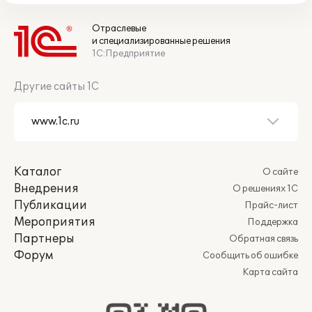
Отраслевые
и специализированные решения
1С:Предприятие
Другие сайты 1С
Каталог
О сайте
Внедрения
О решениях 1С
Публикации
Прайс-лист
Мероприятия
Поддержка
Партнеры
Обратная связь
Форум
Сообщить об ошибке
Карта сайта