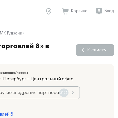
Корзина
Вход
«МК Гудзони»
орговлей 8» в
К списку
недрение/проект
кт-Петербург – Центральный офис
ругие внедрения партнера
2162
влей 8