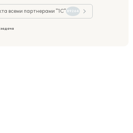
та всеми партнерами "1С"
89264
 задача