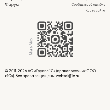
Форум
Сообщить об ошибке
Карта сайта
Мы в Max
© 2011-2026 АО «Группа 1С» (правопреемник ООО
«1С»). Все права защищены.
websol@1c.ru