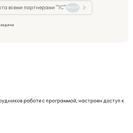
та всеми партнерами "1С"
89277
 задача
рудников работе с программой, настроен доступ к