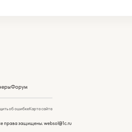
неры
Форум
ить об ошибке
Карта сайта
Все права защищены.
websol@1c.ru