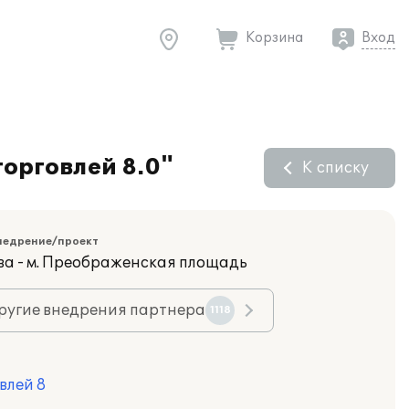
Корзина
Вход
орговлей 8.0"
К списку
недрение/проект
ва - м. Преображенская площадь
ругие внедрения партнера
1118
влей 8