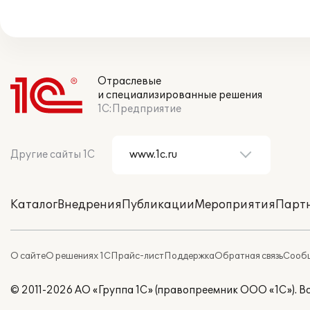
Отраслевые
и специализированные решения
1С:Предприятие
Другие сайты 1С
Каталог
Внедрения
Публикации
Мероприятия
Парт
О сайте
О решениях 1С
Прайс-лист
Поддержка
Обратная связь
Сообщ
© 2011-2026 АО «Группа 1С» (правопреемник ООО «1С»). 