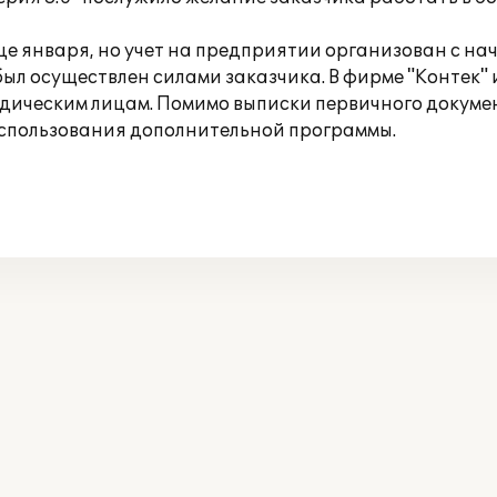
це января, но учет на предприятии организован с н
ыл осуществлен силами заказчика. В фирме "Контек"
идическим лицам. Помимо выписки первичного докуме
использования дополнительной программы.