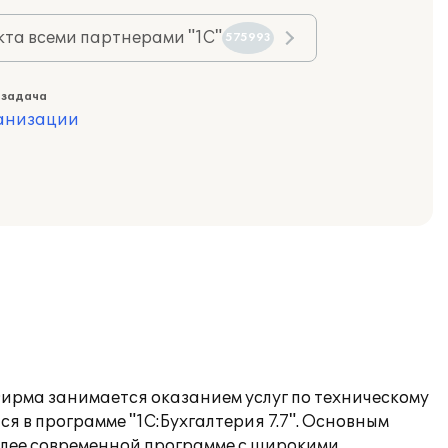
та всеми партнерами "1С"
575993
 задача
ганизации
ирма занимается оказанием услуг по техническому
я в программе "1С:Бухгалтерия 7.7". Основным
более современной программе с широкими