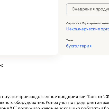
Внедрения продук
Отрасль / Функциональная
Некоммерческие ор
Теги
бухгалтерия
и:
в научно-производственном предприятии "Контек". Ф
ьного оборудования. Ранее учет на предприятии велс
ерия 8.0" послужило желание заказчика работать в 