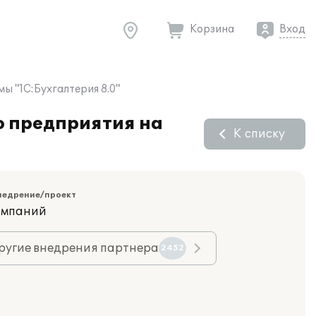
Корзина
Вход
ы "1С:Бухгалтерия 8.0"
о предприятия на
К списку
недрение/проект
компаний
ругие внедрения партнера
2452