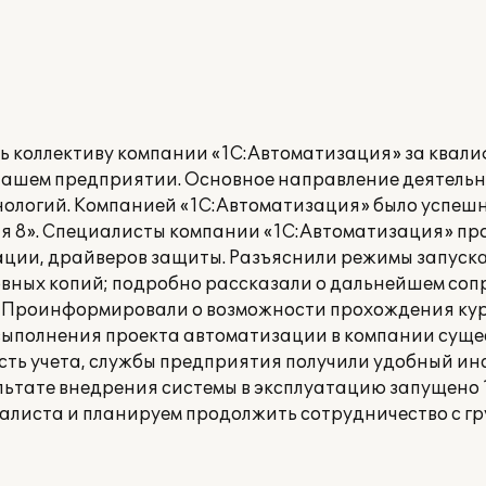
ь коллективу компании «1С:Автоматизация» за ква
нашем предприятии. Основное направление деятель
хнологий. Компанией «1С:Автоматизация» было успеш
я 8». Специалисты компании «1С:Автоматизация» пр
ации, драйверов защиты. Разъяснили режимы запуска
рвных копий; подробно рассказали о дальнейшем со
. Проинформировали о возможности прохождения кур
 выполнения проекта автоматизации в компании суще
ть учета, службы предприятия получили удобный ин
льтате внедрения системы в эксплуатацию запущено 1
алиста и планируем продолжить сотрудничество с г