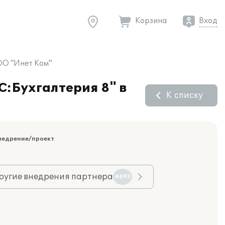
Корзина
Вход
ООО "Инет Ком"
С:Бухгалтерия 8" в
К списку
недрение/проект
ругие внедрения партнера
4693