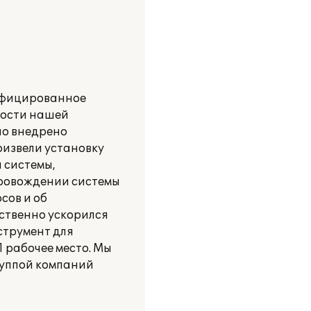
лифицированное
ности нашей
но внедрено
оизвели установку
 системы,
провождении системы
сов и об
ственно ускорился
струмент для
 рабочее место. Мы
руппой компаний