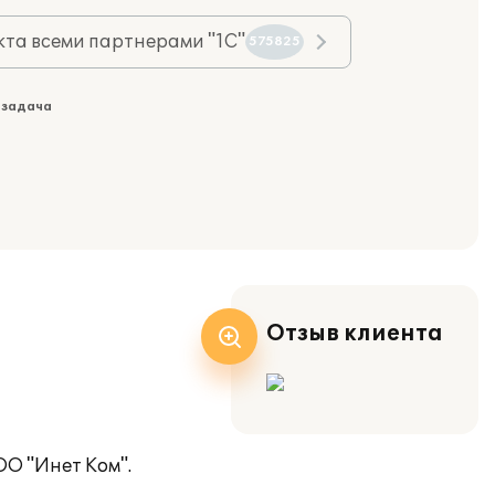
та всеми партнерами "1С"
575825
 задача
Отзыв клиента
ОО "Инет Ком".