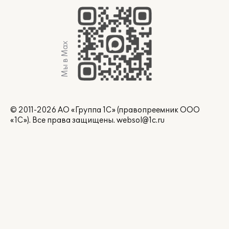
Мы в Max
© 2011-2026 АО «Группа 1С» (правопреемник ООО
«1С»). Все права защищены.
websol@1c.ru