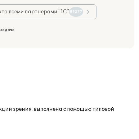
та всеми партнерами "1С"
89277
 задача
екции зрения, выполнена с помощью типовой