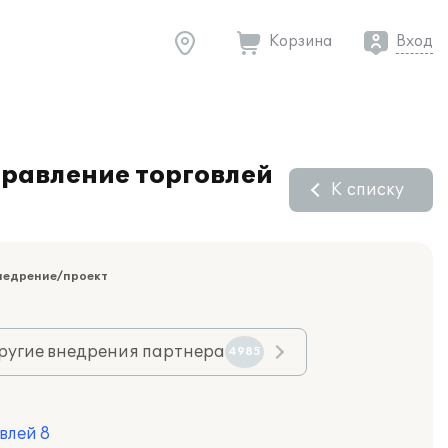
Корзина
Вход
равление торговлей
К списку
недрение/проект
ругие внедрения партнера
4985
влей 8