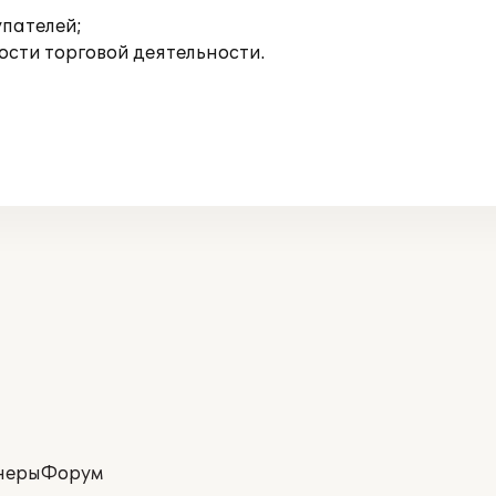
упателей;
сти торговой деятельности.
неры
Форум