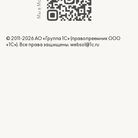
Мы в Max
© 2011-2026 АО «Группа 1С» (правопреемник ООО
«1С»). Все права защищены.
websol@1c.ru