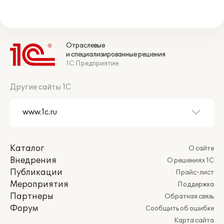
Отраслевые
и специализированные решения
1С:Предприятие
Другие сайты 1С
Каталог
О сайте
Внедрения
О решениях 1С
Публикации
Прайс-лист
Мероприятия
Поддержка
Партнеры
Обратная связь
Форум
Сообщить об ошибке
Карта сайта