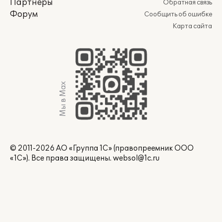
Партнеры
Обратная связь
Форум
Сообщить об ошибке
Карта сайта
Мы в Max
© 2011-2026 АО «Группа 1С» (правопреемник ООО
«1С»). Все права защищены.
websol@1c.ru