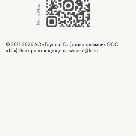
Мы в Max
© 2011-2026 АО «Группа 1С» (правопреемник ООО
«1С»). Все права защищены.
websol@1c.ru