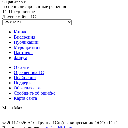
Отраслевые
и специализированные решения
1С:Предприятие
Другие сайты 1С
Каталог
Внедрения
Публикации
Мероприятия
Партнеры
Форум
О сайте
О решениях 1С
Прайс-лист
Поддержка
Обратная связь
Сообщить об ошибке
Карта сайта
Мы в Max
© 2011-2026 АО «Группа 1С» (правопреемник ООО «1С»).
Все права защищены.
websol@1c.ru