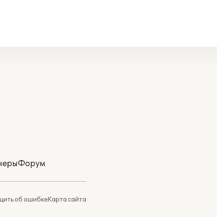
неры
Форум
ить об ошибке
Карта сайта