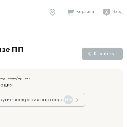
Корзина
Вход
азе ПП
К списку
недрение/проект
зация
ругие внедрения партнера
1616