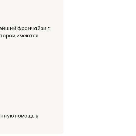
ейший франчайзи г.
оторой имеются
нную помощь в