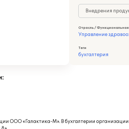
Внедрения продук
Отрасль / Функциональная
Управление здраво
Теги
бухгалтерия
и:
ии ООО «Галактика-М». В бухгалтерии организации
8».