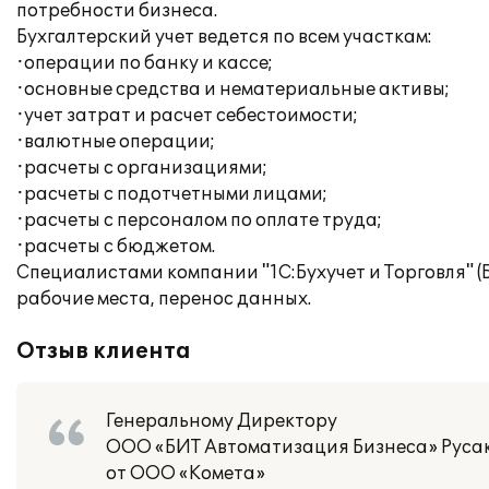
потребности бизнеса.
Бухгалтерский учет ведется по всем участкам:
·операции по банку и кассе;
·основные средства и нематериальные активы;
·учет затрат и расчет себестоимости;
·валютные операции;
·расчеты с организациями;
·расчеты с подотчетными лицами;
·расчеты с персоналом по оплате труда;
·расчеты с бюджетом.
Специалистами компании "1С:Бухучет и Торговля" (
рабочие места, перенос данных.
Отзыв клиента
Генеральному Директору
ООО «БИТ Автоматизация Бизнеса» Русак
от ООО «Комета»