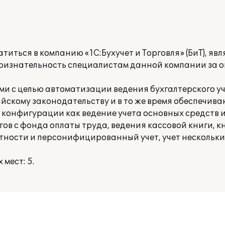
иться в компанию «1С:Бухучет и Торговля» (БиТ), яв
ризнательность специалистам данной компании за 
ми с целью автоматизации ведения бухгалтерского у
йскому законодательству и в то же время обеспечив
 конфигурации как ведение учета основных средств
гов с фонда оплаты труда, ведения кассовой книги, к
тности и персонифицированный учет, учет нескольки
мест: 5.