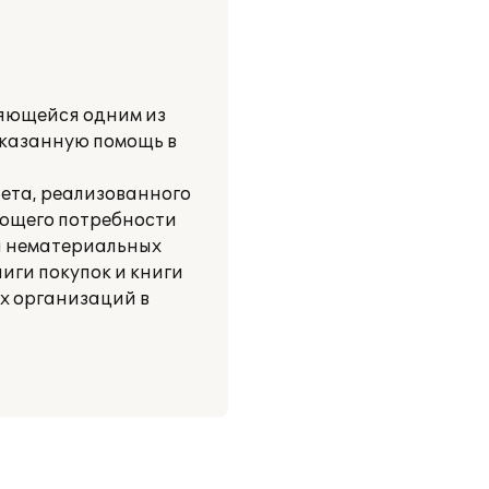
ляющейся одним из
оказанную помощь в
чета, реализованного
ающего потребности
 и нематериальных
ниги покупок и книги
х организаций в