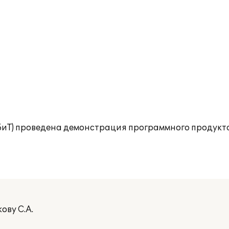
БиТ) проведена демонстрация программного продукта
ову С.А.