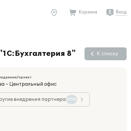
Корзина
Вход
"1С:Бухгалтерия 8"
К списку
недрение/проект
ва – Центральный офис
ругие внедрения партнера
29151