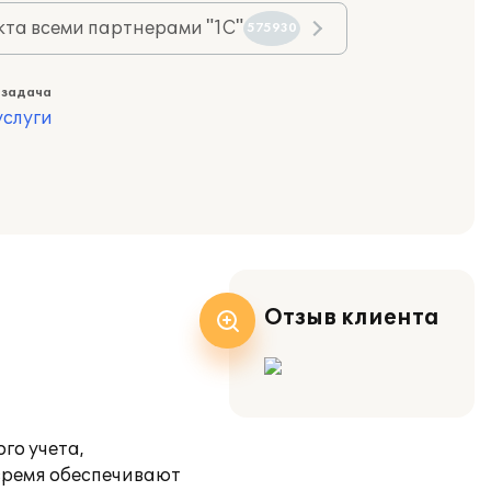
та всеми партнерами "1С"
575930
 задача
слуги
Отзыв клиента
го учета,
 время обеспечивают