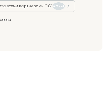
та всеми партнерами "1С"
575993
 задача