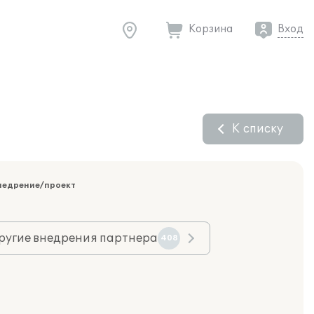
Корзина
Вход
К списку
недрение/проект
ругие внедрения партнера
408