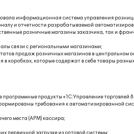
твовала информационная система управления розниц
оналу и отчетности разрабатываемой автоматизиров
бственные розничные магазины заказчика, так и фра
алы связи с региональными магазинами;
ьтатов продаж розничных магазинов в центральном о
я в коробках, которые содержат в себе товары разных 
 программные продукты «1С:Управление торговлей 8»
сформированы требования к автоматизированной сис
его места (АРМ) кассира;
их первичной загрузке из оптовой системы;