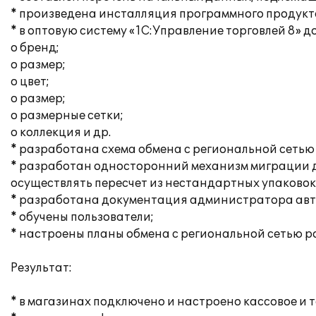
* произведена инсталляция программного продукта
* в оптовую систему «1С:Управление торговлей 8» 
o бренд;
o размер;
o цвет;
o размер;
o размерные сетки;
o коллекция и др.
* разработана схема обмена с региональной сетью 
* разработан односторонний механизм миграции д
осуществлять пересчет из нестандартных упаковок
* разработана документация администратора авт
* обучены пользователи;
* настроены планы обмена с региональной сетью р
Результат:
* в магазинах подключено и настроено кассовое и 