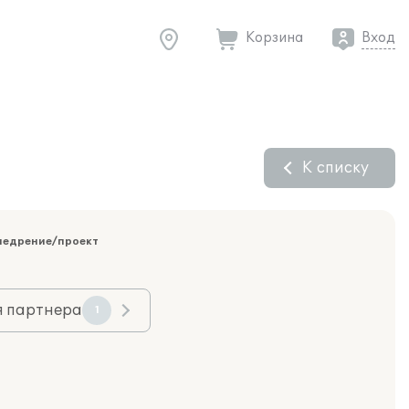
Корзина
Вход
К списку
недрение/проект
я партнера
1