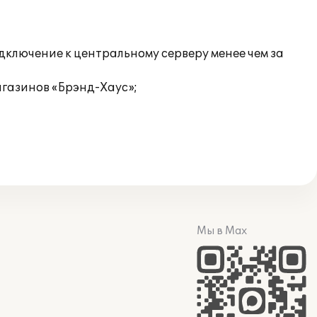
ключение к центральному серверу менее чем за
газинов «Брэнд-Хаус»;
Мы в Max