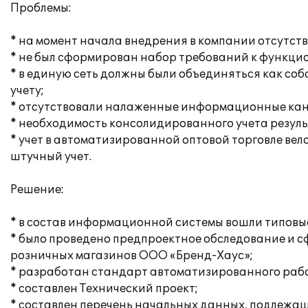
Проблемы:
* на момент начала внедрения в компании отсутс
* не был сформирован набор требований к функци
* в единую сеть должны были объединяться как со
учету;
* отсутствовали налаженные информационные кан
* необходимость консолидированного учета резул
* учет в автоматизированной оптовой торговле велс
штучный учет.
Решение:
* в состав информационной системы вошли типовые
* было проведено предпроектное обследование и 
розничных магазинов ООО «Бренд-Хаус»;
* разработан стандарт автоматизированного рабоч
* составлен Технический проект;
* составлен перечень начальных данных, подлежащ