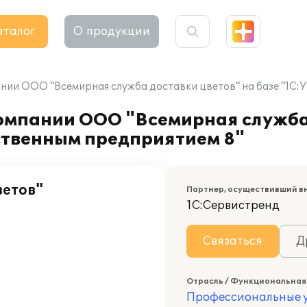
аталог
О продукции
нии ООО "Всемирная служба доставки цветов" на базе "1С
омпании ООО "Всемирная служба 
ственным предприятием 8"
ветов"
Партнер, осуществивший в
1С:Сервистренд
Связаться
Д
Отрасль / Функциональная
Профессиональные у