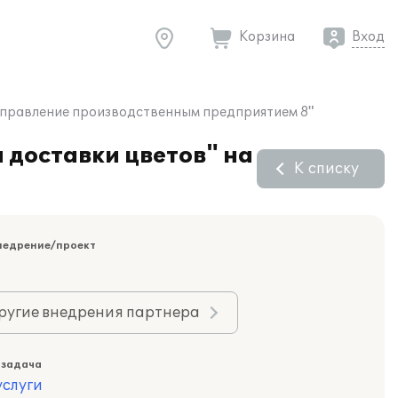
Корзина
Вход
:Управление производственным предприятием 8"
доставки цветов" на
К списку
недрение/проект
ругие внедрения партнера
 задача
слуги