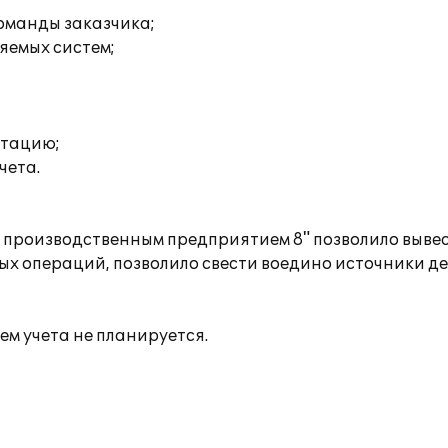
команды заказчика;
яемых систем;
атацию;
чета.
 производственным предприятием 8" позволило выве
ых операций, позволило свести воедино источники 
м учета не планируется.