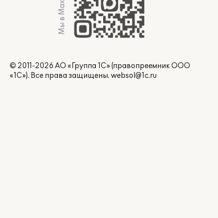
Мы в Max
© 2011-2026 АО «Группа 1С» (правопреемник ООО
«1С»). Все права защищены.
websol@1c.ru