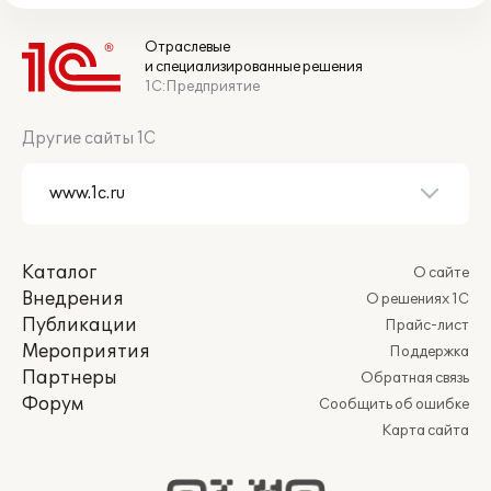
Отраслевые
и специализированные решения
1С:Предприятие
Другие сайты 1С
Каталог
О сайте
Внедрения
О решениях 1С
Публикации
Прайс-лист
Мероприятия
Поддержка
Партнеры
Обратная связь
Форум
Сообщить об ошибке
Карта сайта