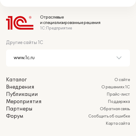
Отраслевые
и специализированные решения
1С:Предприятие
Другие сайты 1С
Каталог
О сайте
Внедрения
О решениях 1С
Публикации
Прайс-лист
Мероприятия
Поддержка
Партнеры
Обратная связь
Форум
Сообщить об ошибке
Карта сайта