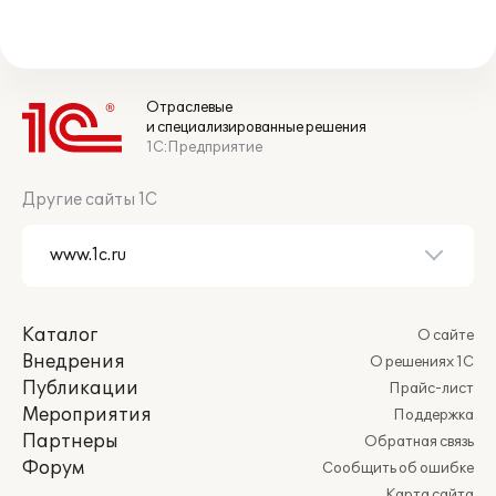
Отраслевые
и специализированные решения
1С:Предприятие
Другие сайты 1С
Каталог
О сайте
Внедрения
О решениях 1С
Публикации
Прайс-лист
Мероприятия
Поддержка
Партнеры
Обратная связь
Форум
Сообщить об ошибке
Карта сайта