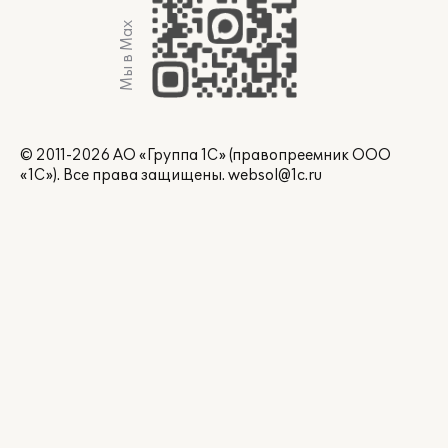
Мы в Max
© 2011-2026 АО «Группа 1С» (правопреемник ООО
«1С»). Все права защищены.
websol@1c.ru