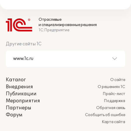
Отраслевые
и специализированные решения
1С:Предприятие
Другие сайты 1С
Каталог
О сайте
Внедрения
О решениях 1С
Публикации
Прайс-лист
Мероприятия
Поддержка
Партнеры
Обратная связь
Форум
Сообщить об ошибке
Карта сайта