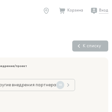
Корзина
Вход
К списку
недрение/проект
ругие внедрения партнера
10