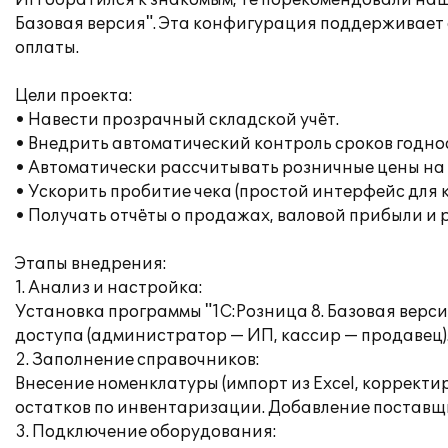
ИП обратился к знакомым, те порекомендовали наш
Базовая версия". Эта конфигурация поддерживает с
оплаты.
Цели проекта:
• Навести прозрачный складской учёт.
• Внедрить автоматический контроль сроков годно
• Автоматически рассчитывать розничные цены на
• Ускорить пробитие чека (простой интерфейс для 
• Получать отчёты о продажах, валовой прибыли и
Этапы внедрения:
1. Анализ и настройка:
Установка программы "1С:Розница 8. Базовая верси
доступа (администратор — ИП, кассир — продавец). 
2. Заполнение справочников:
Внесение номенклатуры (импорт из Excel, корректи
остатков по инвентаризации. Добавление поставщи
3. Подключение оборудования: