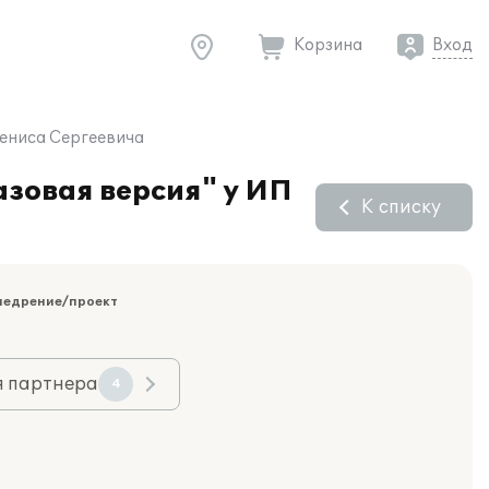
Корзина
Вход
Дениса Сергеевича
азовая версия" у ИП
К списку
недрение/проект
я партнера
4