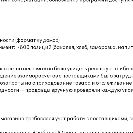
инии консультации; обновления программ и доступ к
ости (формат «у дома»).
ент: ~800 позиций (бакалея, хлеб, заморозка, напит
 кассе, но невозможно было увидеть реальную прибыль
ведение взаиморасчетов с поставщиками было затруд
озатраты на оприходование товара и отслеживание е
годности — продавцы вручную проверяли каждую упако
агазина требовался учёт работы с поставщиками, ск