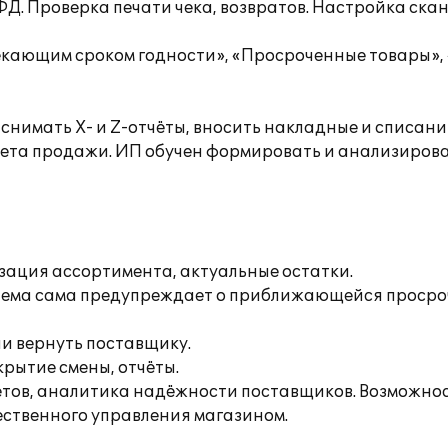
ФД. Проверка печати чека, возвратов. Настройка ска
екающим сроком годности», «Просроченные товары», 
снимать Х- и Z-отчёты, вносить накладные и списания
рета продажи. ИП обучен формировать и анализирова
зация ассортимента, актуальные остатки.
стема сама предупреждает о приближающейся просроч
и вернуть поставщику.
рытие смены, отчёты.
ётов, аналитика надёжности поставщиков. Возможнос
ественного управления магазином.