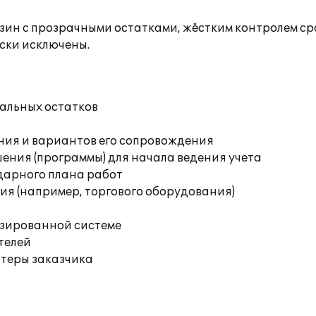
ин с прозрачными остатками, жёстким контролем сро
ски исключены.
чальных остатков
ния и вариантов его сопровождения
ения (программы) для начала ведения учета
дарного плана работ
я (например, торгового оборудования)
изированной системе
телей
ютеры заказчика