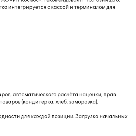
АО «ИТ Космос». Рекомендовали "1С:Розница 8.
гко интегрируется с кассой и терминалом для
аров, автоматического расчёта наценки, прав
товаров (кондитерка, хлеб, заморозка).
 годности для каждой позиции. Загрузка начальных