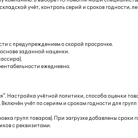
у компанию. В выборе ПО помогли наши специалисты 
кладской учёт, контроль серий и сроков годности, ле
сти с предупреждением о скорой просрочке.
 основе заданной наценки.
кассира).
 рентабельности ежедневно.
я". Настройка учётной политики, способа оценки тов
Включён учёт по сериям и срокам годности для групп 
ровка групп товаров). При загрузке добавлены сроки
ков с реквизитами.