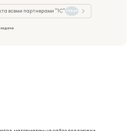
та всеми партнерами "1С"
79849
 задача