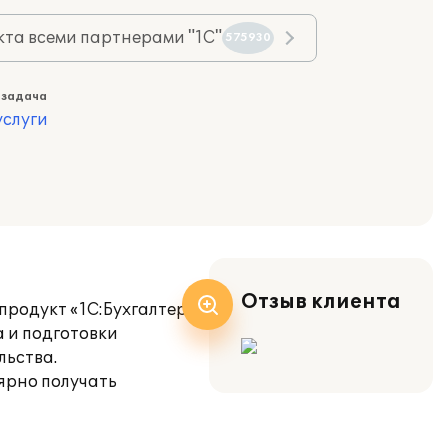
та всеми партнерами "1С"
575930
 задача
слуги
Отзыв клиента
продукт «1С:Бухгалтерия
а и подготовки
льства.
ярно получать