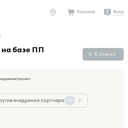
Корзина
Вход
»
 на базе ПП
К списку
недрение/проект
ругие внедрения партнера
3559