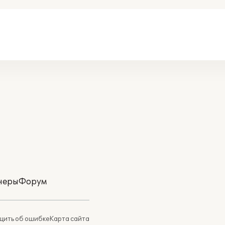
неры
Форум
ить об ошибке
Карта сайта