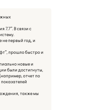
ажных
7.7". В связи с
истему.
 не первый год, и
фт", прошло быстро и
ипиально новые и
ции были достигнуты,
(например, отчет по
и показателей
ождения, также мы