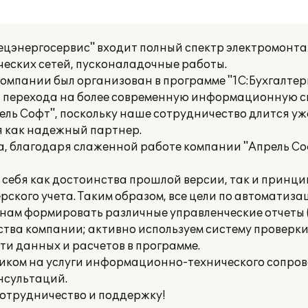
ецэнергосервис" входит полный спектр электромонт
еских сетей, пусконаладочные работы.
омпании был организован в программе "1С:Бухгалтерия 
 перехода на более современную информационную с
ель Софт", поскольку наше сотрудничество длится уже
 как надежный партнер.
, благодаря слаженной работе компании "Апрель Со
 себя как достоинства прошлой версии, так и принц
рского учета. Таким образом, все цели по автоматиза
 нам формировать различные управленческие отчеты 
ства компании; активно используем систему проверк
и данных и расчетов в программе.
иком на услуги информационно-технического сопров
нсультаций.
отрудничество и поддержку!