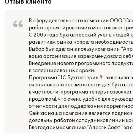
Отзыв клиента
В сферу деятельности компании ООО "Сп
работ:проектирование и монтаж электрич
С 2005 года бухгалтерский учет в нашей к
развитием рынка назрела необходимость
Выбор был сделан в пользу компании "Апр
ваша организация зарекомендовала себя
Внедрение нового программного продукта
в запланированные сроки.
Программа "1С:Бухгалтерия 8" включила в
очень полезные возможности для бухгалте
в частности, программа теперь позволяет
продажам), что очень удобно для руковод
отчетности для поддержания корректност
Сейчас наша компания является подписч
довольны работой сотрудников линии ко
Благодарим компанию "Апрель Софт" за с