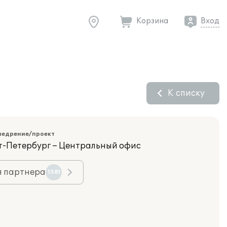
Корзина
Вход
К списку
недрение/проект
кт-Петербург – Центральный офис
я партнера
1581