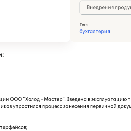
Внедрения продук
Теги
бухгалтерия
и:
ии ООО "Холод - Мастер". Введена в эксплуатацию 
дников упростился процесс занесения первичной док
нтерфейсов;