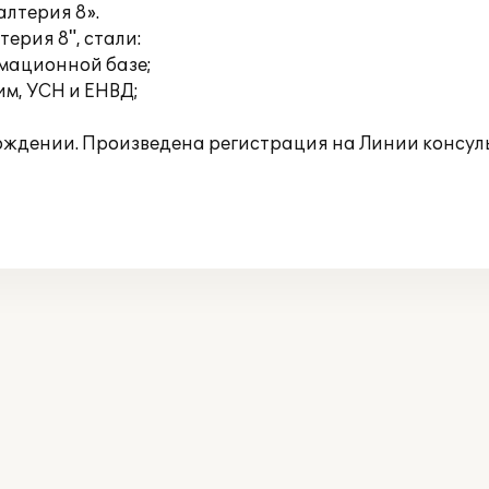
алтерия 8».
ерия 8", стали:
рмационной базе;
м, УСН и ЕНВД;
ождении. Произведена регистрация на Линии консул