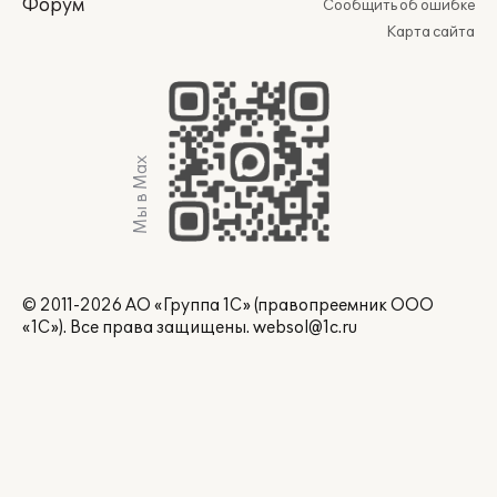
Форум
Сообщить об ошибке
Карта сайта
Мы в Max
© 2011-2026 АО «Группа 1С» (правопреемник ООО
«1С»). Все права защищены.
websol@1c.ru