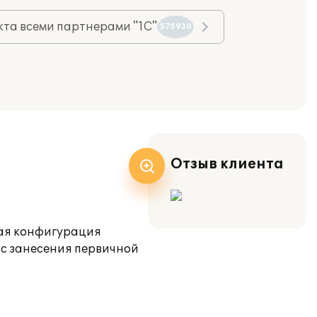
та всеми партнерами "1С"
575930
Отзыв клиента
вая конфигурация
сс занесения первичной