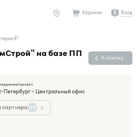
Корзина
Вход
терия 8"
емСтрой" на базе ПП
К списку
недрение/проект
кт-Петербург – Центральный офис
я партнера
1581