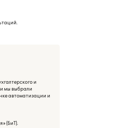
ьтаций.
хгалтерского и
ии мы выбрали
рынке автоматизации и
» (БиТ).