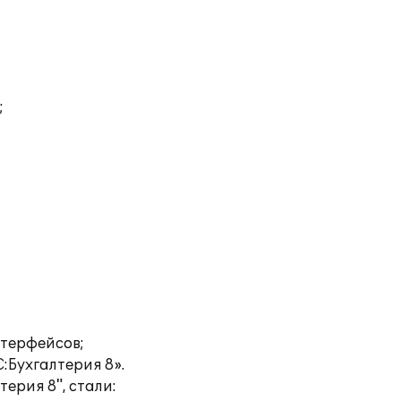
;
нтерфейсов;
С:Бухгалтерия 8».
ерия 8", стали: