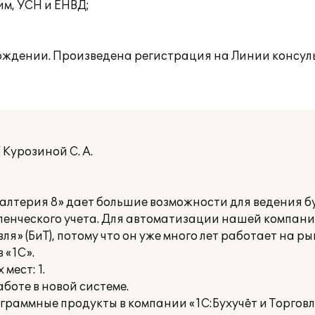
м, УСН и ЕНВД;
ождении. Произведена регистрация на Линии консул
Курозиной С. А.
лтерия 8» дает большие возможности для ведения бу
ленческого учета. Для автоматизации нашей компан
ля» (БиТ), потому что он уже много лет работает на 
 «1С».
мест: 1.
боте в новой системе.
раммные продукты в компании «1С:Бухучёт и Торговля