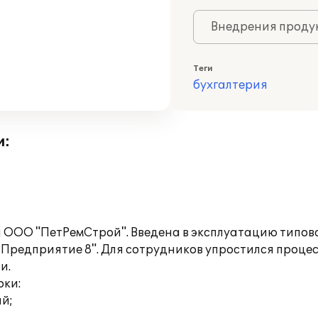
Внедрения продук
Теги
бухгалтерия
и:
 ООО "ПетРемСтрой". Введена в эксплуатацию типо
Предприятие 8". Для сотрудников упростился проце
и.
оки:
ий;