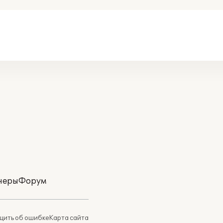
неры
Форум
ить об ошибке
Карта сайта