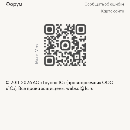
Форум
Сообщить об ошибке
Карта сайта
Мы в Max
© 2011-2026 АО «Группа 1С» (правопреемник ООО
«1С»). Все права защищены.
websol@1c.ru