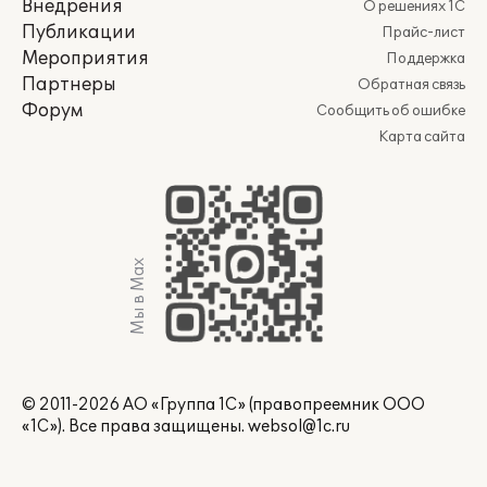
Внедрения
О решениях 1С
Публикации
Прайс-лист
Мероприятия
Поддержка
Партнеры
Обратная связь
Форум
Сообщить об ошибке
Карта сайта
Мы в Max
© 2011-2026 АО «Группа 1С» (правопреемник ООО
«1С»). Все права защищены.
websol@1c.ru