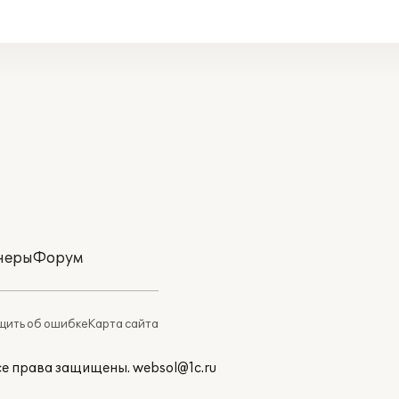
неры
Форум
ить об ошибке
Карта сайта
Все права защищены.
websol@1c.ru