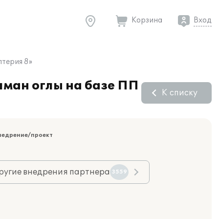
Корзина
Вход
лтерия 8»
лман оглы на базе ПП
К списку
недрение/проект
ругие внедрения партнера
3559