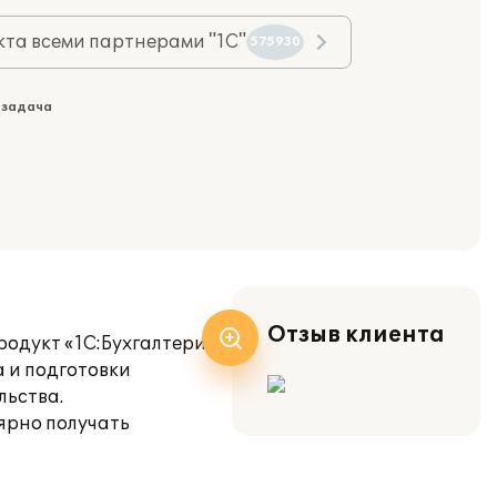
та всеми партнерами "1С"
575930
 задача
Отзыв клиента
родукт «1С:Бухгалтерия
а и подготовки
льства.
ярно получать