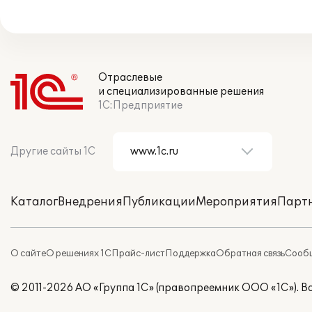
Отраслевые
и специализированные решения
1С:Предприятие
Другие сайты 1С
Каталог
Внедрения
Публикации
Мероприятия
Парт
О сайте
О решениях 1С
Прайс-лист
Поддержка
Обратная связь
Сообщ
© 2011-2026 АО «Группа 1С» (правопреемник ООО «1С»). 