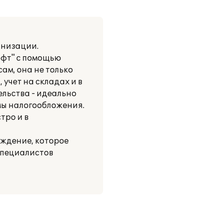
анизации.
офт" с помощью
ам, она не только
 учет на складах и в
ельства - идеально
мы налогообложения.
тро и в
ждение, которое
 специалистов