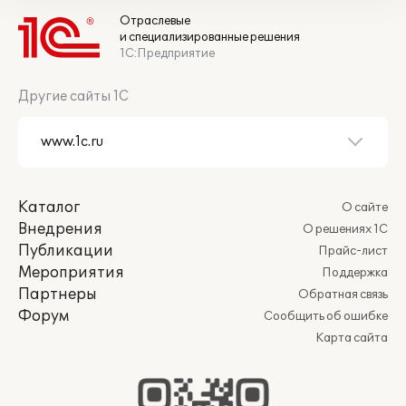
Отраслевые
и специализированные решения
1С:Предприятие
Другие сайты 1С
Каталог
О сайте
Внедрения
О решениях 1С
Публикации
Прайс-лист
Мероприятия
Поддержка
Партнеры
Обратная связь
Форум
Сообщить об ошибке
Карта сайта