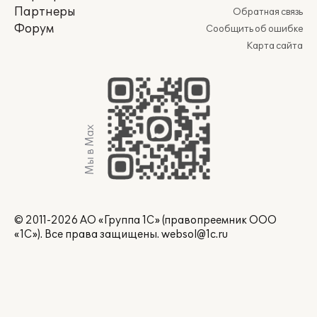
Партнеры
Обратная связь
Форум
Сообщить об ошибке
Карта сайта
Мы в Max
© 2011-2026 АО «Группа 1С» (правопреемник ООО
«1С»). Все права защищены.
websol@1c.ru