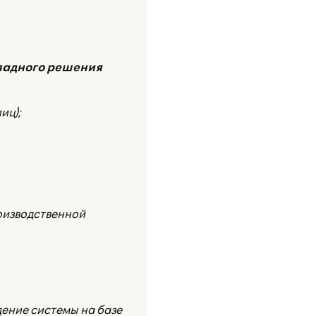
ладного решения
иц);
оизводственной
ение системы на базе