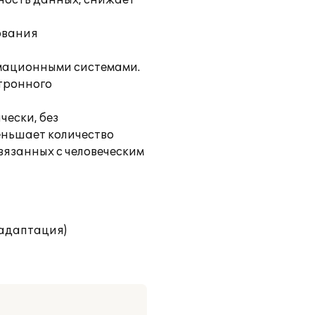
ность данных, снижает
ования
мационными системами.
тронного
чески, без
еньшает количество
вязанных с человеческим
(адаптация)