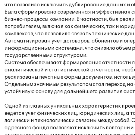
что позволило исключить дублирование данных и 
Была сформирована современная и эффективная с
бизнес-процессы компании. В частности, был реа
потребителям, включая как физических, так и юриди
комплексов, что позволило связать технические да
Автоматизирован учет договоров, абонентов и опе
информационными системами, что снизило объем р
государственными структурами.
Система обеспечивает формирование отчетности п
аналитической и статистической отчетности, нео
реализованы печатные формы документов, использу
Отдельным значимым результатом стал переход на 
устойчивую основу для дальнейшего развития сис
Одной из главных уникальных характеристик прое
ведется учет физических лиц, юридических лиц, а 
логически и технологически связаны между собой. 
адресного фонда позволяют исключить повторный в