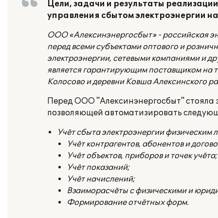
Цели, задачи и результаты реализаци
управления сбытом электроэнергии на
ООО «Алексинэнергосбыт» - российская эн
перед всеми субъектами оптового и рознич
электроэнергии, сетевыми компаниями и 
является гарантирующим поставщиком на те
Колосово и деревни Ковша Алексинского ра
Перед ООО "Алексинэнергосбыт" стояла
позволяющей автоматизировать следующ
Учёт сбыта электроэнергии физическим 
Учёт контрагентов, абонентов и догово
Учёт объектов, приборов и точек учёта;
Учёт показаний;
Учёт начислений;
Взаиморасчёты с физическими и юрид
Формирование отчётных форм.