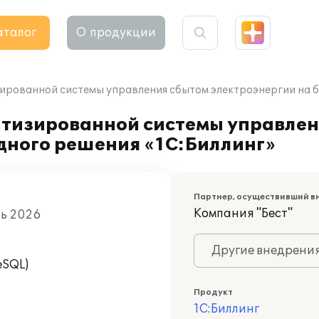
аталог
О продукции
ированной системы управления сбытом электроэнергии на б
атизированной системы управле
дного решения «1С:Биллинг»
Партнер, осуществивший в
Компания "Бест"
рь 2026
Другие внедрени
eSQL)
Продукт
1С:Биллинг