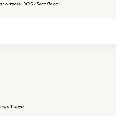
полнителем ООО «Бест Плюс».
неры
Форум