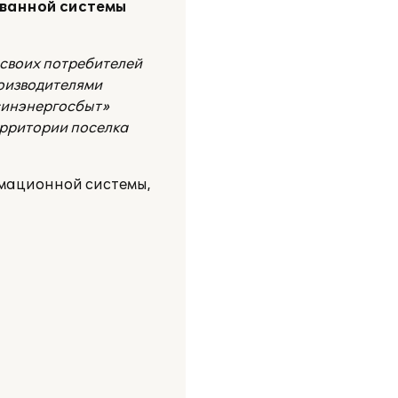
ованной системы
своих потребителей
роизводителями
синэнергосбыт»
ерритории поселка
мационной системы,