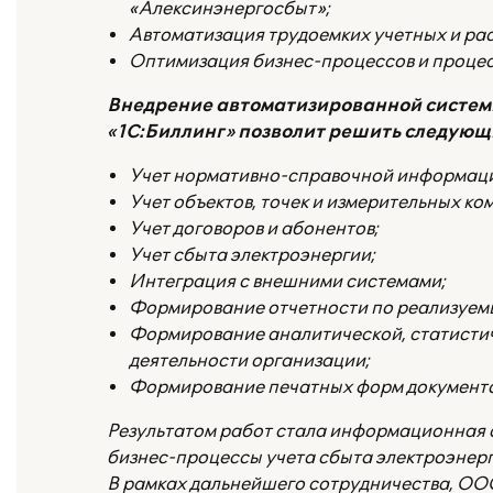
«Алексинэнергосбыт»;
Автоматизация трудоемких учетных и ра
Оптимизация бизнес-процессов и процес
Внедрение автоматизированной системы
«1С:Биллинг» позволит решить следующ
Учет нормативно-справочной информации 
Учет объектов, точек и измерительных ко
Учет договоров и абонентов;
Учет сбыта электроэнергии;
Интеграция с внешними системами;
Формирование отчетности по реализуемы
Формирование аналитической, статистич
деятельности организации;
Формирование печатных форм документо
Результатом работ стала информационная 
бизнес-процессы учета сбыта электроэнер
В рамках дальнейшего сотрудничества, ОО