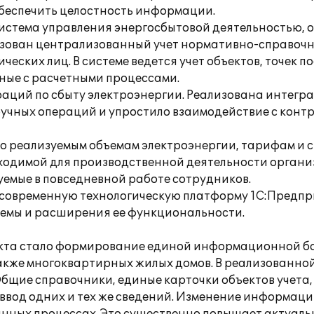
обеспечить целостность информации.
истема управления энергосбытовой деятельностью,
лизован централизованный учет нормативно-справоч
ческих лиц. В системе ведется учет объектов, точек 
нные с расчетными процессами.
раций по сбыту электроэнергии. Реализована интегр
учных операций и упростило взаимодействие с конт
о реализуемым объемам электроэнергии, тарифам и с
бходимой для производственной деятельности орган
емые в повседневной работе сотрудников.
современную технологическую платформу 1С:Предпри
темы и расширения ее функциональности.
кта стало формирование единой информационной ба
также многоквартирных жилых домов. В реализованно
Общие справочники, единые карточки объектов учета,
вод одних и тех же сведений. Изменение информаци