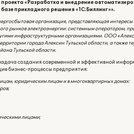
и проекта «Разработка и внедрение автоматизир
 базе прикладного решения «1С:Биллинг»».
ергосбытовая организация, представляющая интересы 
ного рынков электроэнергии: системным оператором, п
другими инфраструктурными организациями. ООО «Алек
рритории города Алексин Тульской области, а также т
йона Тульской области.
 задача создания современной и эффективной инфор
ие бизнес-процессы предприятия:
лицам, юридическим лицам и в многоквартирных домах
:
ров;
ическими лицами;