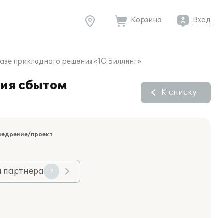
Корзина
Вход
азе прикладного решения «1С:Биллинг»
ния сбытом
К списку
недрение/проект
я партнера
7