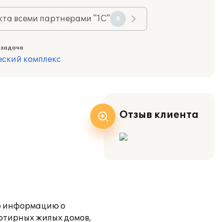
та всеми партнерами "1С"
8
 задача
еский комплекс
Отзыв клиента
ю информацию о
артирных жилых домов,