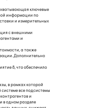
 охватывающая ключевые
ной информации по
поставки и измерительных
ация с внешними
рагентами и
тоимости, а также
изации. Дополнительно
ятие 8, что обеспечило
зы, в рамках которой
й системе все подсистемы
 контрагентов и
и в одном разделе