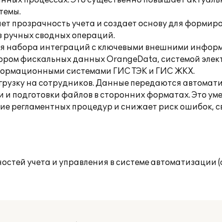
анных процессах. Это существенно повышает актуаль
темы.
ет прозрачность учета и создает основу для формир
 ручных сводных операций.
ия набора интеграций с ключевыми внешними инфор
тором фискальных данных OrangeData, системой элек
формационными системами ГИС ТЭК и ГИС ЖКХ.
рузку на сотрудников. Данные передаются автомати
и подготовки файлов в сторонних форматах. Это ум
е регламентных процедур и снижает риск ошибок, с
остей учета и управления в системе автоматизации 