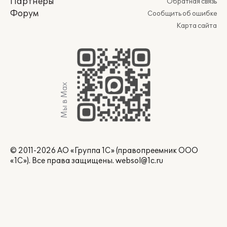
Партнеры
Обратная связь
Форум
Сообщить об ошибке
Карта сайта
Мы в Max
© 2011-2026 АО «Группа 1С» (правопреемник ООО
«1С»). Все права защищены.
websol@1c.ru